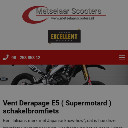
06 - 253 853 12
Tog
nav
Vent Derapage E5 ( Supermotard )
schakelbromfiets
Een Italiaans merk met Japanse know-how”, dat is hoe deze