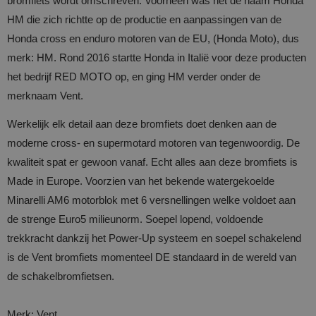
bromfiets wordt omschreven. Voorheen was het de naam Honda
HM die zich richtte op de productie en aanpassingen van de
Honda cross en enduro motoren van de EU, (Honda Moto), dus
merk: HM. Rond 2016 startte Honda in Italië voor deze producten
het bedrijf RED MOTO op, en ging HM verder onder de
merknaam Vent.
Werkelijk elk detail aan deze bromfiets doet denken aan de
moderne cross- en supermotard motoren van tegenwoordig. De
kwaliteit spat er gewoon vanaf. Echt alles aan deze bromfiets is
Made in Europe. Voorzien van het bekende watergekoelde
Minarelli AM6 motorblok met 6 versnellingen welke voldoet aan
de strenge Euro5 milieunorm. Soepel lopend, voldoende
trekkracht dankzij het Power-Up systeem en soepel schakelend
is de Vent bromfiets momenteel DE standaard in de wereld van
de schakelbromfietsen.
Merk: Vent