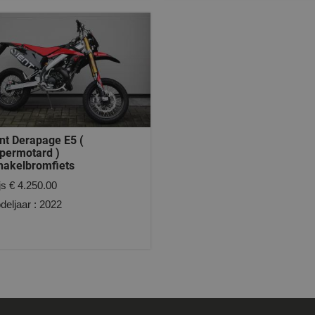
nt Derapage E5 (
permotard )
hakelbromfiets
js € 4.250.00
deljaar : 2022