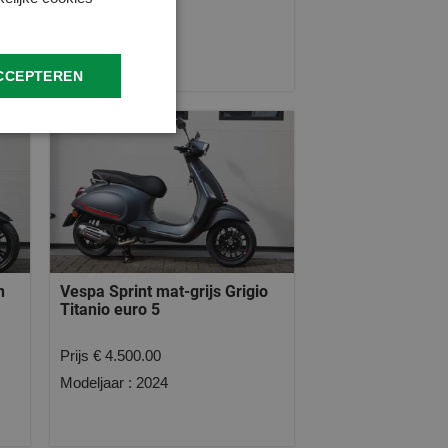
Prijs € 3.598
Modeljaar : 2025
CCEPTEREN
n
Vespa Sprint mat-grijs Grigio
Titanio euro 5
Prijs € 4.500.00
Modeljaar : 2024