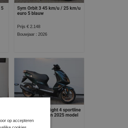
 5
Sym Orbit 3 45 km/u / 25 km/u
euro 5 blauw
Prijs € 2.148
Bouwjaar : 2026
Peugeot Speedfight 4 sportline
Deep Lake Green 2025 model
Door op accepteren
kelijke cookies