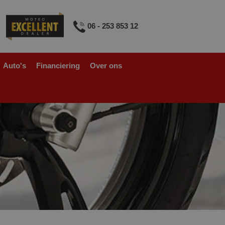
06 - 253 853 12
Auto's
Financiering
Over ons